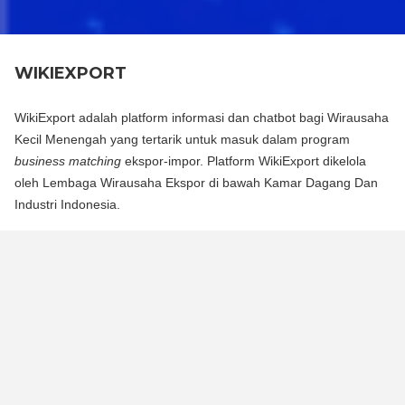
WIKIEXPORT
WikiExport adalah platform informasi dan chatbot bagi Wirausaha
Kecil Menengah yang tertarik untuk masuk dalam program
business matching
ekspor-impor. Platform WikiExport dikelola
oleh Lembaga Wirausaha Ekspor di bawah Kamar Dagang Dan
Industri Indonesia.
WikiExport adalah platform informasi dan chat bot bagi
Wirausaha Kecil Menengah yang tertarik untuk masuk dalam
program business matching ekspor-impor. Platform WikiExport
dikelola oleh Lembaga Wirausaha Ekspor di bawah Kamar
Dagang Dan Industri Indonesia.
WikiExport membantu membuka akses informasi dan
memberikan legitimasi layak ekspor bagi wirausaha.